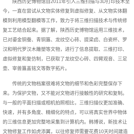
陕西历史博物馆自2011年引入三维扫描与3D打印技术至
今，一直在尝试从文物实体修复到虚拟修复、从文物实体翻
模到利用模型翻模等工作，致力于将三维扫描技术与传统修
复工艺结合起来。据了解，陕西历史博物馆运用三维技术，
已对鎏金铜蚕、青铜簋、龙纹空心砖、提梁卣、白瓷杯、罗
汉和明代罗汉木雕塑等文物，进行了信息提取、三维打印、
虚拟修复和复仿制，已获取了龙纹空心砖、四臂观音、三足
壶、宰兽簋盖铭文等数字拓片。
传统的文物档案很难将文物的细节和色彩完整保存下
来。为保护文物，又不能对文物进行接触性的研究和复制。
与一般的平面扫描或相机拍照相比，三维扫描仪更加准确、
快速，并有多角度、精细化的特点，可以将真实世界中物体
的三维信息更加完整地采集到计算机内。韩博说，新技术让
文物修复工作如虎添翼，以往修复师需要花费10天时间建造