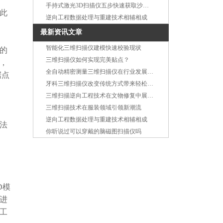
手持式激光3D扫描仪五步快速获取沙发信息
此
逆向工程数据处理与重建技术相辅相成
最新资讯文章
智能化三维扫描仪建模快速校验现状
的
三维扫描仪如何实现完美贴点？
，
全自动精密测量三维扫描仪在行业发展中呈上升趋势
据点
牙科三维扫描仪改变传统方式带来轻松舒适的体验
三维扫描逆向工程技术在文物修复中展现绝对优势
三维扫描技术在服装领域引领新潮流
逆向工程数据处理与重建技术相辅相成
法
你听说过可以穿戴的脑磁图扫描仪吗
D模
进
工