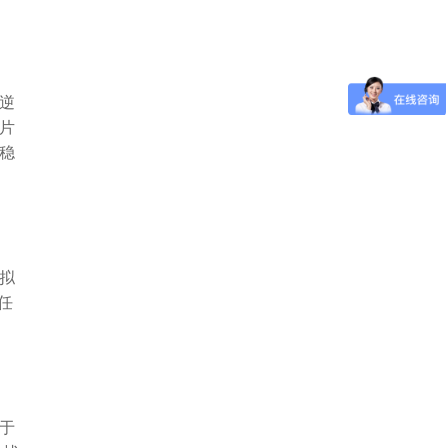
逆
片
稳
拟
任
于