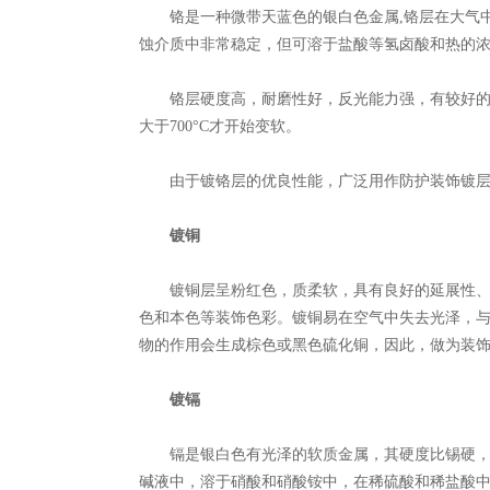
铬是一种微带天蓝色的银白色金属,铬层在大气中
蚀介质中非常稳定，但可溶于盐酸等氢卤酸和热的
铬层硬度高，耐磨性好，反光能力强，有较好的耐热性
大于700°C才开始变软。
由于镀铬层的优良性能，广泛用作防护装饰镀层
镀铜
镀铜层呈粉红色，质柔软，具有良好的延展性、导
色和本色等装饰色彩。镀铜易在空气中失去光泽，
物的作用会生成棕色或黑色硫化铜，因此，做为装
镀镉
镉是银白色有光泽的软质金属，其硬度比锡硬，比
碱液中，溶于硝酸和硝酸铵中，在稀硫酸和稀盐酸