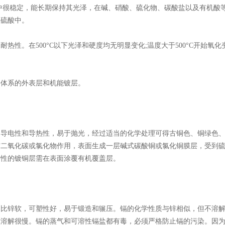
很稳定，能长期保持其光泽，在碱、硝酸、硫化物、碳酸盐以及有机酸
浓硫酸中。
。在500°C以下光泽和硬度均无明显变化;温度大于500°C开始氧化变
体系的外表层和机能镀层。
电性和导热性，易于抛光，经过适当的化学处理可得古铜色、铜绿色
与二氧化碳或氯化物作用，表面生成一层碱式碳酸铜或氯化铜膜层，受到
饰性的镀铜层需在表面涂覆有机覆盖层。
锌软，可塑性好，易于锻造和辗压。镉的化学性质与锌相似，但不溶
中溶解很慢。镉的蒸气和可溶性镉盐都有毒，必须严格防止镉的污染。因