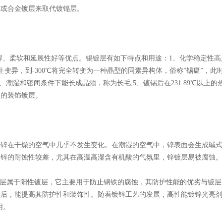
层或合金镀层来取代镀镉层。
柔软和延展性好等优点。锡镀层有如下特点和用途：1、化学稳定性高;
发生变异，到-300℃将完全转变为一种晶型的同素异构体，俗称”锡瘟”，此
潮湿和密闭条件下能长成晶须，称为长毛;5、镀锡后在231.89℃以上的
品的装饰镀层。
在干燥的空气中几乎不发生变化。在潮湿的空气中，锌表面会生成碱
，锌的耐蚀性较差，尤其在高温高湿含有机酸的气氛里，锌镀层易被腐蚀
镀层属于阳性镀层，它主要用于防止钢铁的腐蚀，其防护性能的优劣与镀层
剂后，能提高其防护性和装饰性。随着镀锌工艺的发展，高性能镀锌光亮
用。