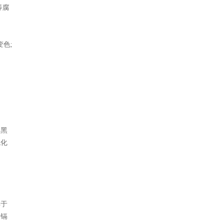
等腐
色;
、黑
硫化
解于
为镉