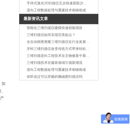
手持式激光3D扫描仪五步快速获取沙发信息
逆向工程数据处理与重建技术相辅相成
最新资讯文章
智能化三维扫描仪建模快速校验现状
三维扫描仪如何实现完美贴点？
全自动精密测量三维扫描仪在行业发展中呈上升趋势
牙科三维扫描仪改变传统方式带来轻松舒适的体验
三维扫描逆向工程技术在文物修复中展现绝对优势
三维扫描技术在服装领域引领新潮流
逆向工程数据处理与重建技术相辅相成
你听说过可以穿戴的脑磁图扫描仪吗
，加
银、
了产