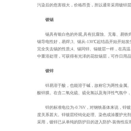
污染后的危害很大，价格昂贵，所以通常采用镀锌
镀锡
锡具有银白色的外观,具有抗腐蚀、无毒、易铁焊、
锡导电性好，易焊;3、锡从-130℃起结晶开始开始
完全失去锡的性质;4、锡同锌、镉镀层一样，在高温、
中重溶处理，可获得有光泽的花纹锡层，可作日用
镀锌
锌易溶于酸，也能溶于碱，故称它为两性金属。锌
酸锌膜。在含二氧化硫、硫化氢以及海洋性气氛中
锌的标准电位为-0.76V，对钢铁基体来说，锌
度关系甚大。锌镀层经钝化处理、染色或涂覆护光
采用，镀锌已从单纯的防护目的进入防护-装饰性应